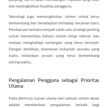
dan meningkatkan loyalitas pengguna.
Teknologi juga memungkinkan sistem untuk terus
berkembang dan beradaptasi terhadap ancaman baru.
Pembaruan berkala menjadi salah satu strategi penting
untuk memastikan bahwa sistem tetap relevan dan
mampu menghadapi tantangan yang terus berubah.
Dengan demikian, keamanan bukanlah sesuatu yang
statis, melainkan proses yang terus berkembang
seiring waktu.
Pengalaman Pengguna sebagai Prioritas
Utama
Pada akhirnya, tujuan utama dari sebuah sistem akses
adalah memberikan pengalaman terbaik bagi