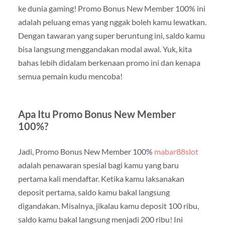
ke dunia gaming! Promo Bonus New Member 100% ini
adalah peluang emas yang nggak boleh kamu lewatkan.
Dengan tawaran yang super beruntung ini, saldo kamu
bisa langsung menggandakan modal awal. Yuk, kita
bahas lebih didalam berkenaan promo ini dan kenapa
semua pemain kudu mencoba!
Apa Itu Promo Bonus New Member
100%?
Jadi, Promo Bonus New Member 100%
mabar88slot
adalah penawaran spesial bagi kamu yang baru
pertama kali mendaftar. Ketika kamu laksanakan
deposit pertama, saldo kamu bakal langsung
digandakan. Misalnya, jikalau kamu deposit 100 ribu,
saldo kamu bakal langsung menjadi 200 ribu! Ini