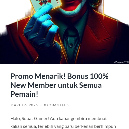
Promo Menarik! Bonus 100%
New Member untuk Semua
Pemain!
MARET 6, 2025
/
0 COMMENTS
Halo, Sobat Gamer! Ada kabar gembira membuat
kalian semua, terlebih yang baru berkenan berhimpun