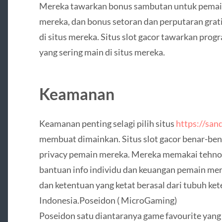
Mereka tawarkan bonus sambutan untuk pemain
mereka, dan bonus setoran dan perputaran grat
di situs mereka. Situs slot gacor tawarkan prog
yang sering main di situs mereka.
Keamanan
Keamanan penting selagi pilih situs
https://san
membuat dimainkan. Situs slot gacor benar-be
privacy pemain mereka. Mereka memakai tehnol
bantuan info individu dan keuangan pemain merek
dan ketentuan yang ketat berasal dari tubuh ke
Indonesia.Poseidon ( MicroGaming)
Poseidon satu diantaranya game favourite yang