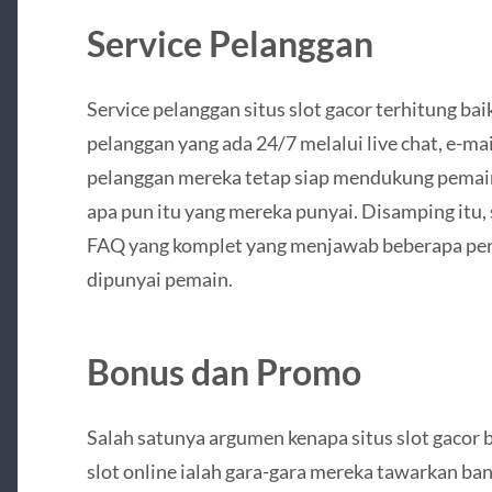
Service Pelanggan
Service pelanggan situs slot gacor terhitung b
pelanggan yang ada 24/7 melalui live chat, e-ma
pelanggan mereka tetap siap mendukung pemai
apa pun itu yang mereka punyai. Disamping itu
FAQ yang komplet yang menjawab beberapa per
dipunyai pemain.
Bonus dan Promo
Salah satunya argumen kenapa situs slot gacor
slot online ialah gara-gara mereka tawarkan b