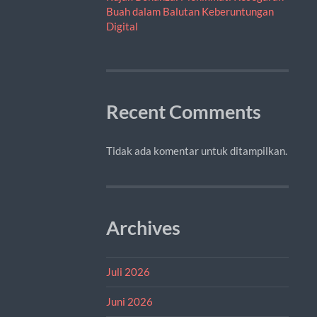
Buah dalam Balutan Keberuntungan
Digital
Recent Comments
Tidak ada komentar untuk ditampilkan.
Archives
Juli 2026
Juni 2026