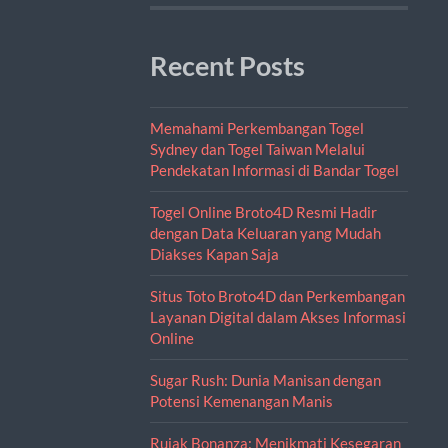
Recent Posts
Memahami Perkembangan Togel
Sydney dan Togel Taiwan Melalui
Pendekatan Informasi di Bandar Togel
Togel Online Broto4D Resmi Hadir
dengan Data Keluaran yang Mudah
Diakses Kapan Saja
Situs Toto Broto4D dan Perkembangan
Layanan Digital dalam Akses Informasi
Online
Sugar Rush: Dunia Manisan dengan
Potensi Kemenangan Manis
Rujak Bonanza: Menikmati Kesegaran