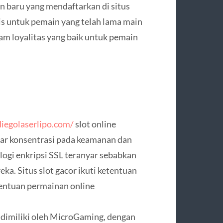
 baru yang mendaftarkan di situs
is untuk pemain yang telah lama main
ram loyalitas yang baik untuk pemain
diegolaserlipo.com/
slot online
nar konsentrasi pada keamanan dan
ogi enkripsi SSL teranyar sebabkan
a. Situs slot gacor ikuti ketentuan
tentuan permainan online
 dimiliki oleh MicroGaming, dengan