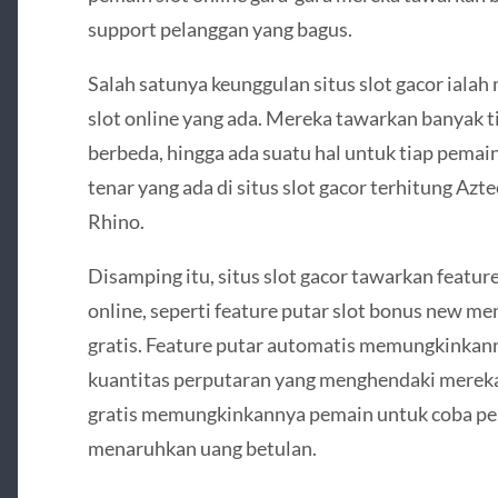
support pelanggan yang bagus.
Salah satunya keunggulan situs slot gacor iala
slot online yang ada. Mereka tawarkan banyak ti
berbeda, hingga ada suatu hal untuk tiap pemai
tenar yang ada di situs slot gacor terhitung Azt
Rhino.
Disamping itu, situs slot gacor tawarkan feature
online, seperti feature putar slot bonus new m
gratis. Feature putar automatis memungkinka
kuantitas perputaran yang menghendaki merek
gratis memungkinkannya pemain untuk coba per
menaruhkan uang betulan.