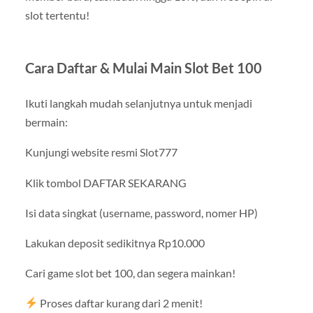
slot tertentu!
Cara Daftar & Mulai Main Slot Bet 100
Ikuti langkah mudah selanjutnya untuk menjadi
bermain:
Kunjungi website resmi Slot777
Klik tombol DAFTAR SEKARANG
Isi data singkat (username, password, nomer HP)
Lakukan deposit sedikitnya Rp10.000
Cari game slot bet 100, dan segera mainkan!
Proses daftar kurang dari 2 menit!