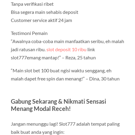
Tanpa verifikasi ribet
Bisa segera main sehabis deposit
Customer service aktif 24 jam
Testimoni Pemain
“Awalnya coba-coba main manfaatkan seribu, eh malah
jadi ratusan ribu.
slot deposit 10 ribu
link
slot777emang mantap!” – Reza, 25 tahun
“Main slot bet 100 buat ngisi waktu senggang, eh
malah dapet free spin dan menang!” – Dina, 30 tahun
Gabung Sekarang & Nikmati Sensasi
Menang Modal Receh!
Jangan menunggu lagi! Slot777 adalah tempat paling
baik buat anda yang ingin: